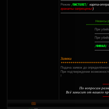
-------------------------------------------------
Режим
:
карта-отпра
гранаты-запрещены!
)
-------------------------------------------------
Нюансы р
*********************
При убийстве Нож
--------------
При убийстве Пист
--------------
-
--------------
Заявки
************************
Подача заявок до определённого
При подтверждении возможности
!
-----
По вопросам разн
Всё зависит от вашего пр
-----