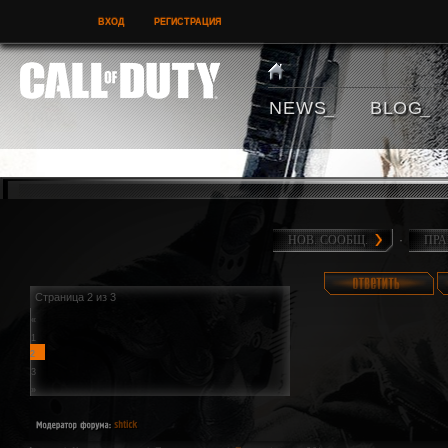
ВХОД
РЕГИСТРАЦИЯ
N E W S
B L O G
НОВ. СООБЩ.
·
ПР
Страница
2
из
3
«
1
2
3
»