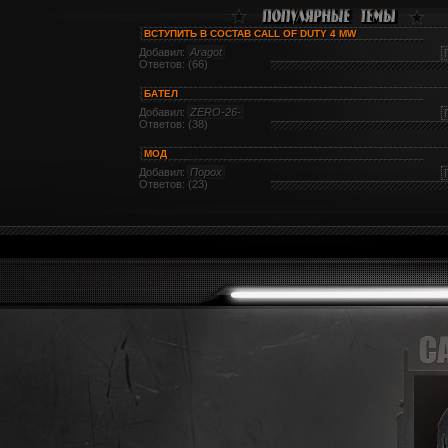
ВСТУПИТЬ В СОСТАВ CALL OF DUTY 4 MW
Добавил:
Aragot
Ответов: (66)
БАТЕЛ
Добавил:
ZERO-26-
Ответов: (38)
МОД
Добавил:
Порох
Ответов: (23)
КЛАН
Добавил:
pe4nic
Ответов: (19)
ТРЕНЕРОВКА
Добавил:
NIKI
Ответов: (18)