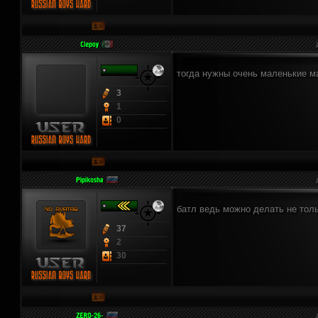
тогда нужны очень маленькие м
3
1
0
батл ведь можно делать не толь
37
2
30