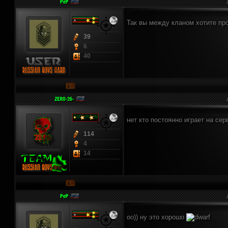
Так вы между кланом хотите пр
39
6
40
нет кто постоянно играет на се
114
4
14
оо)) ну это хорошо