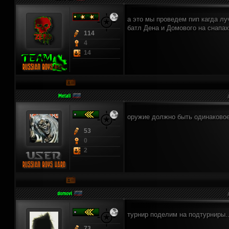
а это мы проведем пип кагда л
батл Дена и Домового на снапах)
114
4
14
оружие должно быть одинаковое
53
0
2
турнир поделим на подтурниры..
73