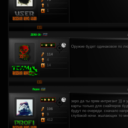
1
1
Оружие будет одинаковое по лю
114
4
14
зеро да ты прям интригант ))) я
карты только для снайперов буд
106
будут по очереди. сначало напр
9
глубокой ночи. жылающих то мн
412