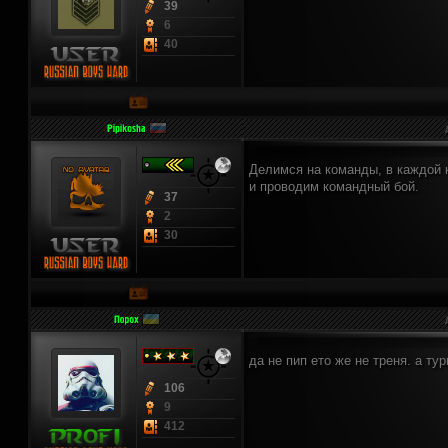
39
6
40
Делимся на команды, в каждой к
и проводим командный бой.
37
2
30
да не пип ето же не треня. а ту
106
9
412