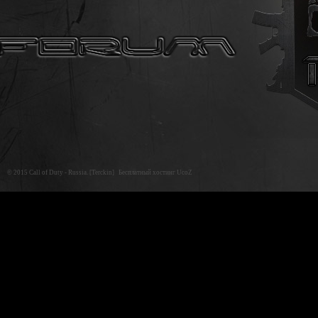
© 2015 Call of Duty - Russia.
[Terckin]
Бесплатный хостинг UcoZ