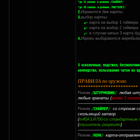
Играются две карты:
выбор карты:
- карта на выбор 1 геймера
- карта на выбор 2 геймера
- в случаи ничьи 3 карта б
Игроки выбираются жеребьёв
ПРАВИЛА по оружию
************************
Режим
:
любая шту
любые гранаты (
кроме 3 оскол
-------------------------------------------------
Режим
:
со строгим с
скользящий затвор
(
m40A3,R700-со стандартным 
(
глушитель разрешён
)
-------------------------------------------------
Режим
:
карта-отправлени