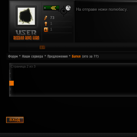
На отправе ножи полюбасу.
73
1
1
Страница
2
из
3
«
1
2
3
»