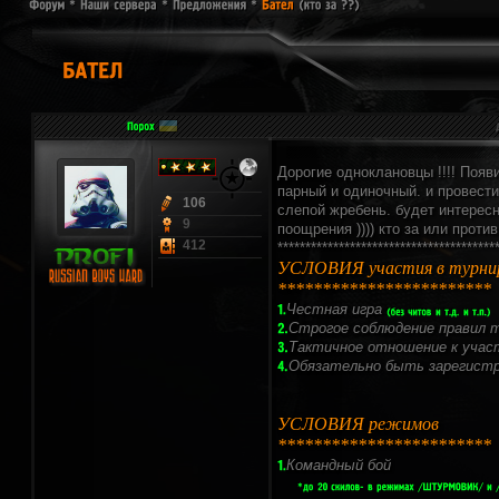
Дорогие одноклановцы !!!! Появ
парный и одиночный. и провести
106
слепой жребень. будет интересн
9
поощрения )))) кто за или прот
412
***************************************
УСЛОВИЯ участия в турни
************************
Честная игра
Строгое соблюдение правил 
Тактичное отношение к уча
Обязательно быть зарегистр
УСЛОВИЯ режимов
************************
Командный бой