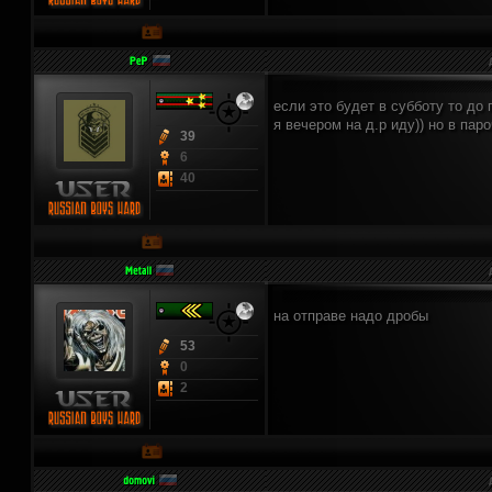
если это будет в субботу то до
я вечером на д.р иду)) но в пар
39
6
40
на отправе надо дробы
53
0
2