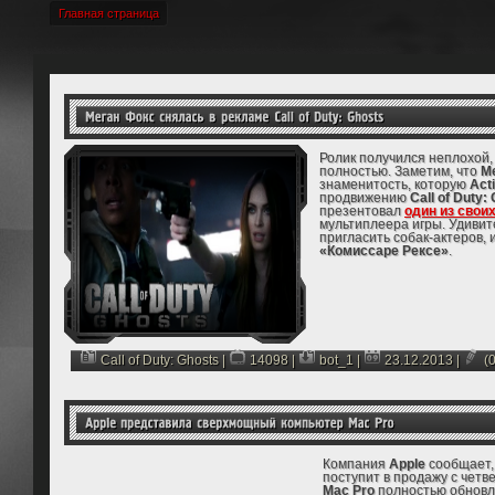
Главная страница
Ролик получился неплохой,
полностью. Заметим, что
М
знаменитость, которую
Acti
продвижению
Call of Duty:
презентовал
один из свои
мультиплеера игры. Удивит
пригласить собак-актеров, 
«Комиссаре Рексе»
.
Call of Duty: Ghosts
|
14098 |
bot_1
|
23.12.2013
|
(0
Компания
Apple
сообщает,
поступит в продажу с четв
Mac Pro
полностью обновле