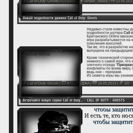
Call of Duty: Ghosts
|
1509 |
Terckin_Vasiliy
|
22.05.201
Новый мир. Нов
Недавно стали известны 
подробности шутера
Call 
Британского Online магазин
игра разрабатывается на 
поколения консолей.
Так же, что в разработке н
выпущена на предыдущем д
Кроме технической сторон
немного о самой игре, что 
элитного отряда “
Призрак
конфликты по всему миру, 
ведь они – призраки.
Из сюжета игры мы узнаем 
Modern Warfare 2
окажется
изначально, затронув его
Call of Duty: Ghosts
|
972 |
ДЖА
|
16.05.2013
|
(0)
Ниже вы видите пару скри
Ghosts
Есть те, кто носят
чтобы защитит
И есть те, кто нос
чтобы защитить