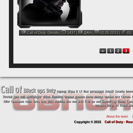
Call of Duty: Ghosts
|
1437 |
ДЖА
|
02.05.2013
|
(0)
«
1
2
3
About the team
Copyright © 2015
Call of Duty - Rus