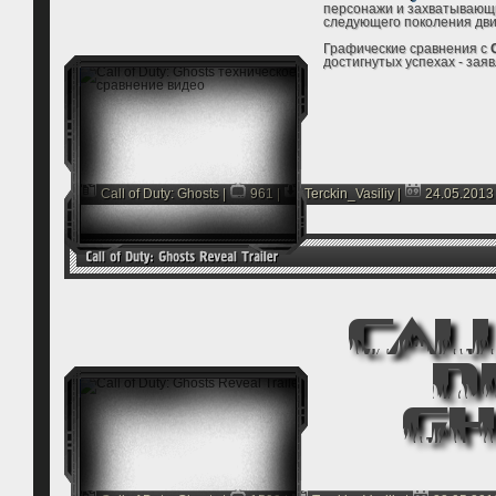
персонажи и захватывающи
следующего поколения дви
Графические сравнения с
достигнутых успехах - зая
Call of Duty: Ghosts
|
961 |
Terckin_Vasiliy
|
24.05.2013
Cal
D
G
- приветствуе