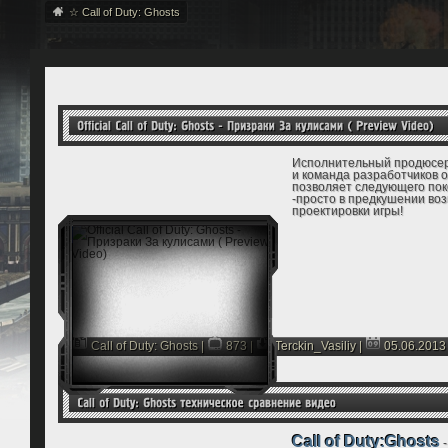
☆
Call of Duty: Ghosts
Исполнительный продюсе
и команда разработчиков о
позволяет следующего поко
-просто в предкушении во
проектировки игры!
Call of Duty: Ghosts
|
873 |
Terckin_Vasiliy
|
05.06.2013
Call of Duty:Ghosts
-