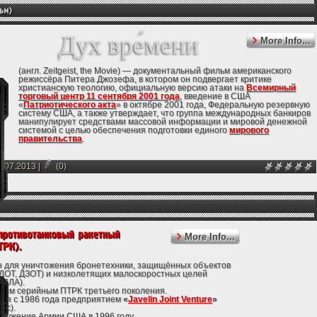
Дух вре́мени
More Info...
(англ. Zeitgeist, the Movie) — документальный фильм американского
режиссёра Питера Джозефа, в котором он подвергает критике
христианскую теологию, официальную версию атаки на
Всемирный
торговый центр 11 сентября 2001 года
, введение в США
«
Патриотического акта
» в октябре 2001 года, Федеральную резервную
систему США, а также утверждает, что группа международных банкиров
манипулирует средствами массовой информации и мировой денежной
системой с целью обеспечения подготовки единого
мирового
правительства
.
Официальная премьера фильма состоялась 18 июня 2007 года на
сайте
ZeitgeistMovie.com
.
6.07.2013
|
(0)
More Info...
 для уничтожения бронетехники, защищённых объектов
, ДОТ, ДЗОТ) и низколетящих малоскоростных целей
БПЛА).
вым серийным ПТРК третьего поколения.
ся с 1986 года предприятием
«
Javelin Joint Venture
»
ас).
оружение Армии США в 1996 году.