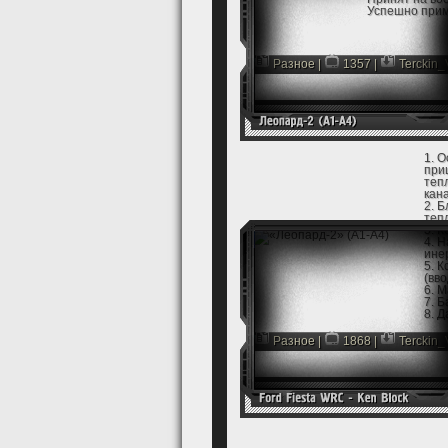
Успешно приме
Разное
|
1357 |
Terckin_V
1. 
при
теп
кан
2. 
теп
3. 
4. 
ине
5. 
(вв
6. 
7. 
8. Д
9. 
10.
Разное
|
1868 |
Terckin_V
11.
вен
13.
14.