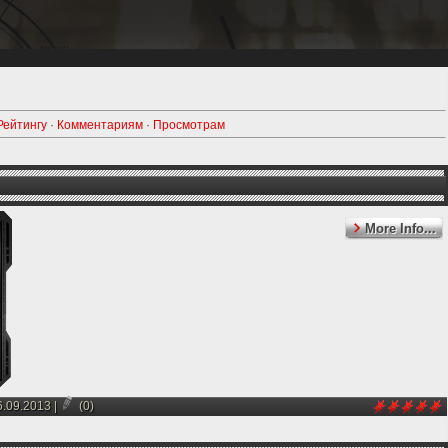
Рейтингу
·
Комментариям
·
Просмотрам
More Info...
6.09.2013
|
(0)