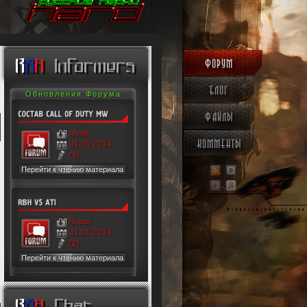
ФОРУМ
R
B
H
Informers
БЛОГ
Обновления Форума
ФАЙЛЫ
Metall
КОММЕНТЫ
01.06.2014
(4)
Перейти к чтению материала
Порох
31.01.2014
(2)
Перейти к чтению материала
Новое в Блоге
R
B
H
Chat