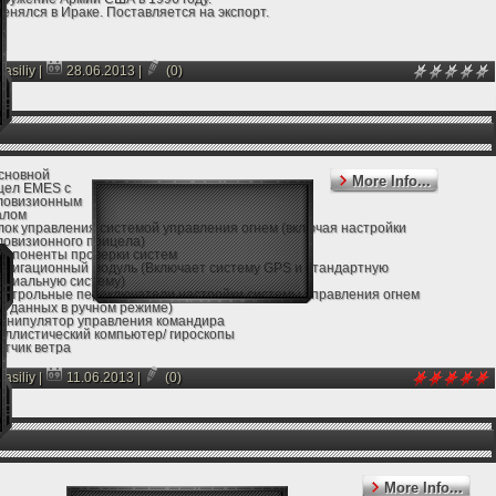
нялся в Ираке. Поставляется на экспорт.
asiliy
|
28.06.2013
|
(0)
Основной
More Info...
цел EMES с
ловизионным
алом
Блок управления системой управления огнем (включая настройки
ловизионного прицела)
Компоненты проверки систем
Навигационный модуль (Включает систему GPS и стандартную
рциальную систему)
Контрольные переключатели настройки системы управления огнем
од данных в ручном режиме)
Манипулятор управления командира
Баллистический компьютер/ гироскопы
атчик ветра
Резервный прицел наводчика FERO
 Электронный лазерный модуль
asiliy
|
11.06.2013
|
(0)
 Панель выбора типа боеприпаса заряжающего
11. Решетка радиатора
12. Кольцевой радиатор с
тилятором (два блока);
 Выпускные решетки отработанных газов
More Info...
 Система обогрева