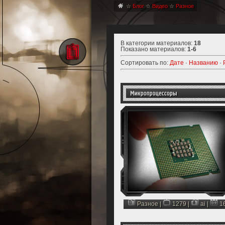
☆
Блог
☆
Видео
☆
Разное
В категории материалов
:
18
Показано материалов
:
1-6
Сортировать по
:
Дате
·
Названию
·
Разное
|
1279 |
ai
|
1