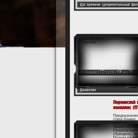
Разное
|
1226 |
ai
|
0
Предназначен
(типа бункер
(вертолётов, 
Является пер
Разрабатывал
(Луисвилл, Тех
Принят на во