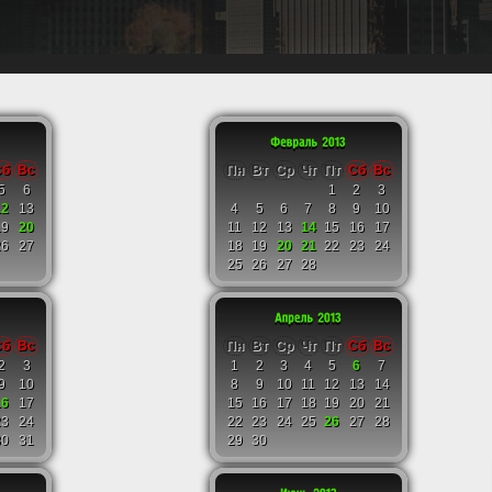
Сб
Вс
Пн
Вт
Ср
Чт
Пт
Сб
Вс
5
6
1
2
3
12
13
4
5
6
7
8
9
10
19
20
11
12
13
14
15
16
17
26
27
18
19
20
21
22
23
24
25
26
27
28
Сб
Вс
Пн
Вт
Ср
Чт
Пт
Сб
Вс
2
3
1
2
3
4
5
6
7
9
10
8
9
10
11
12
13
14
16
17
15
16
17
18
19
20
21
23
24
22
23
24
25
26
27
28
30
31
29
30