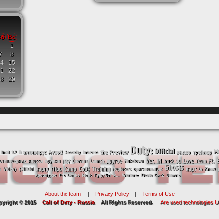
Сб
Вс
1
7
8
14
15
21
22
28
29
About the team
|
Privacy Policy
|
Terms of Use
pyright © 2015
Call of Duty - Russia
All Rights Reserved.
Are used technologies 