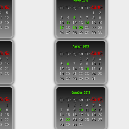
Сб
Вс
Пн
Вт
Ср
Чт
Пт
Сб
Вс
4
5
1
2
11
12
3
4
5
6
7
8
9
18
19
10
11
12
13
14
15
16
25
26
17
18
19
20
21
22
23
24
25
26
27
28
29
30
Сб
Вс
Пн
Вт
Ср
Чт
Пт
Сб
Вс
6
7
1
2
3
4
13
14
5
6
7
8
9
10
11
20
21
12
13
14
15
16
17
18
27
28
19
20
21
22
23
24
25
26
27
28
29
30
31
Сб
Вс
Пн
Вт
Ср
Чт
Пт
Сб
Вс
1
1
2
3
4
5
6
7
8
7
8
9
10
11
12
13
14
15
14
15
16
17
18
19
20
21
22
21
22
23
24
25
26
27
28
29
28
29
30
31