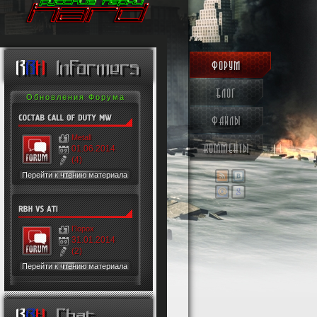
ФОРУМ
R
B
H
Informers
БЛОГ
Обновления Форума
ФАЙЛЫ
Metall
КОММЕНТЫ
01.06.2014
(4)
Перейти к чтению материала
Порох
31.01.2014
(2)
Перейти к чтению материала
Новое в Блоге
R
B
H
Chat