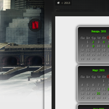
☆
2013
Пн
Вт
Ср
Чт
Пт
1
2
3
4
7
8
9
10
11
14
15
16
17
18
21
22
23
24
25
28
29
30
31
Пн
Вт
Ср
Чт
Пт
1
4
5
6
7
8
11
12
13
14
15
18
19
20
21
22
25
26
27
28
29