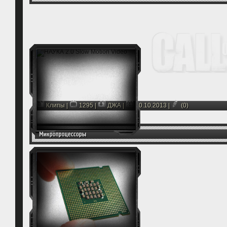
Клипы
|
1295 |
ДЖА
|
10.10.2013
|
(0)