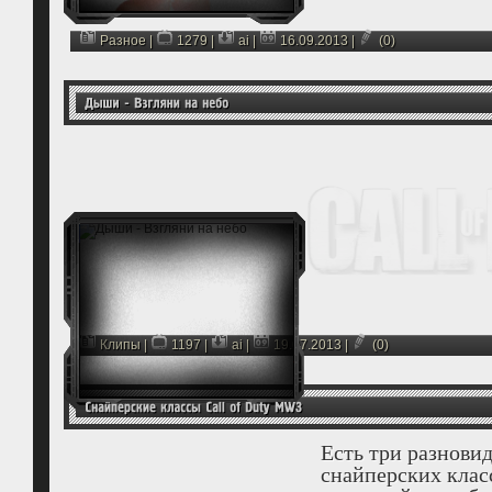
Разное
|
1279 |
ai
|
16.09.2013
|
(0)
Клипы
|
1197 |
ai
|
19.07.2013
|
(0)
Есть три разнови
снайперских класс