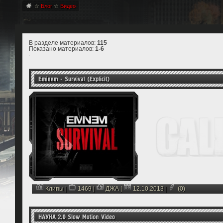
☆
Блог
☆
Видео
В разделе материалов
:
115
Показано материалов
:
1-6
Клипы
|
1469 |
ДЖА
|
12.10.2013
|
(0)